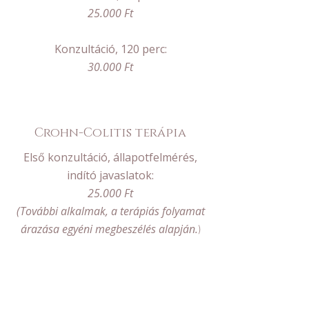
25.000 Ft
Konzultáció, 120 perc:
30.000 Ft
Crohn-Colitis terápia
Első konzultáció, állapotfelmérés,
indító javaslatok:
25.000 Ft
(További alkalmak, a terápiás folyamat
árazása egyéni megbeszélés alapján.
)
Lemondási és foglalási feltételek:
A lefoglalt konzultáció 24 órán belüli