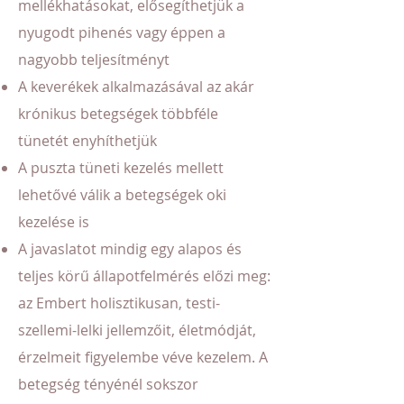
mellékhatásokat, elősegíthetjük a
nyugodt pihenés vagy éppen a
nagyobb teljesítményt
A keverékek alkalmazásával az akár
krónikus betegségek többféle
tünetét enyhíthetjük
A puszta tüneti kezelés mellett
lehetővé válik a betegségek oki
kezelése is
A javaslatot mindig egy alapos és
teljes körű állapotfelmérés előzi meg:
az Embert holisztikusan, testi-
szellemi-lelki jellemzőit, életmódját,
érzelmeit figyelembe véve kezelem. A
betegség tényénél sokszor