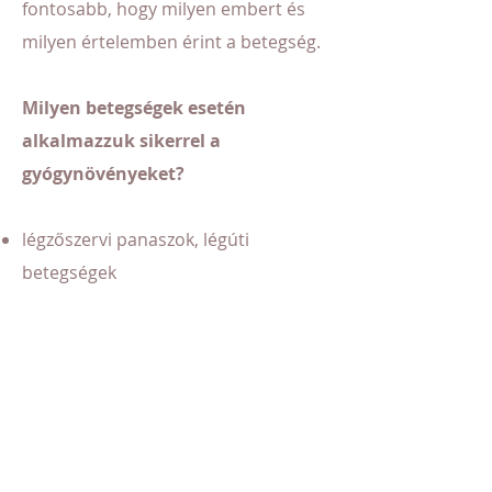
fontosabb, hogy milyen embert és
milyen értelemben érint a betegség.
Milyen betegségek esetén
alkalmazzuk sikerrel a
gyógynövényeket?
légzőszervi panaszok, légúti
betegségek
gyomor- és bélbetegségek,
gyulladások, emésztőszervi
rendellenességek (gyomorfekély,
Crohn-betegség, colitis ulcerosa
, a
végbél betegségei)
máj- és epebetegségek