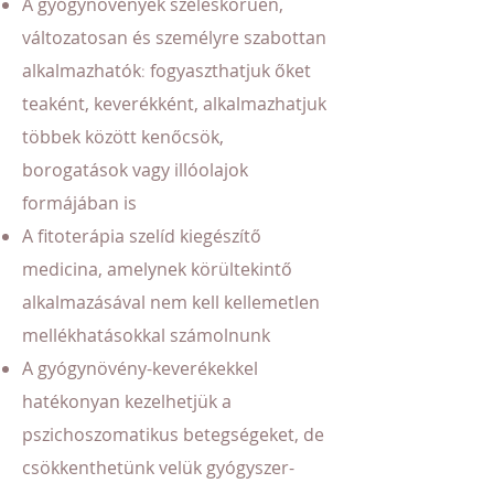
A gyógynövények széleskörűen,
változatosan és személyre szabottan
alkalmazhatók
fogyaszthatjuk őket
:
teaként, keverékként, alkalmazhatjuk
többek között kenőcsök,
borogatások vagy illóolajok
formájában
is
A fitoterápia szelíd kiegészítő
medicina, amelynek körültekintő
alkalmazásával nem kell kellemetlen
mellékhatásokkal számolnunk
A gyógynövény-keverékekkel
hatékonyan kezelhetjük a
pszichoszomatikus betegségeket, de
csökkenthetünk velük gyógyszer-