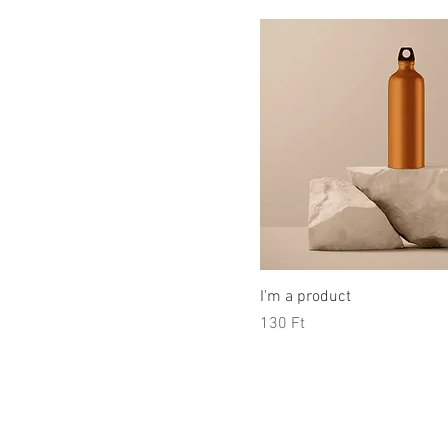
I'm a product
Price
130 Ft