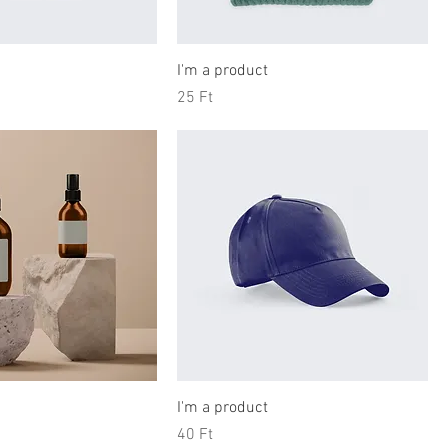
I'm a product
Price
25 Ft
I'm a product
Price
40 Ft