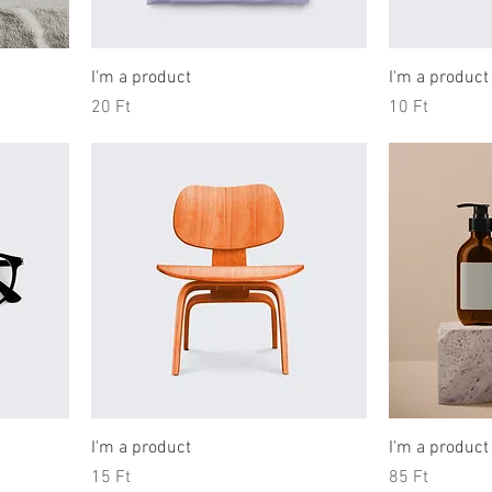
I'm a product
I'm a product
Price
Price
20 Ft
10 Ft
I'm a product
I'm a product
Price
Price
15 Ft
85 Ft