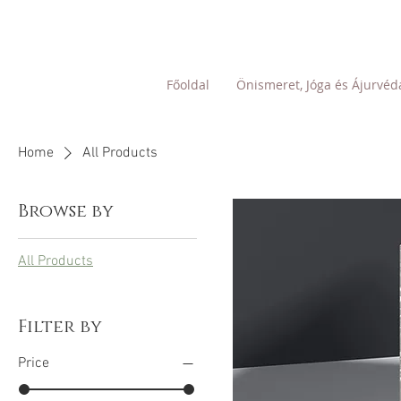
Főoldal
Önismeret, Jóga és Ájurvéd
Home
All Products
Browse by
All Products
Filter by
Price