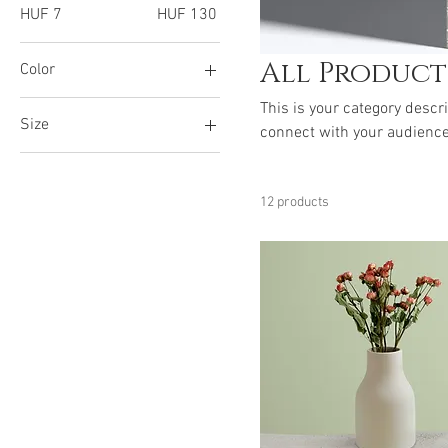
HUF 7
HUF 130
All Product
Color
This is your category descri
Size
connect with your audience
250 ml
500 ml
12 products
80 ml
Large
Medium
Small