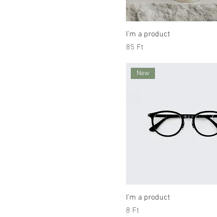
I'm a product
Price
85 Ft
New
I'm a product
Price
8 Ft