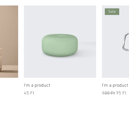
Sale
I'm a product
I'm a product
Price
Regular Price
Sale P
45 Ft
100 Ft
95 Ft