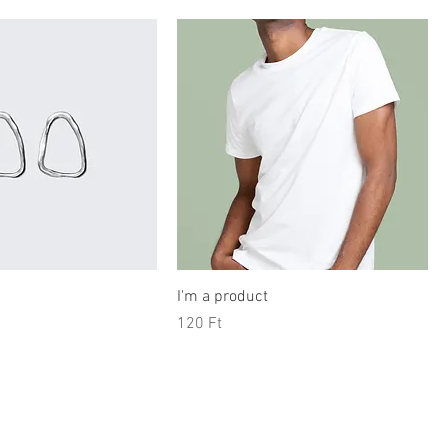
I'm a product
rice
Price
120 Ft