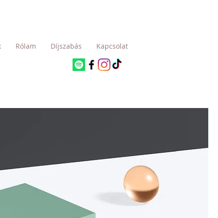
k
Rólam
Díjszabás
Kapcsolat